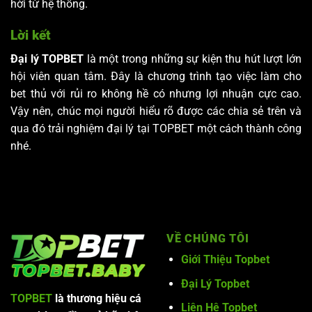
hời từ hệ thống.
Lời kết
Đại lý TOPBET
là một trong những sự kiện thu hút lượt lớn
hội viên quan tâm. Đây là chương trình tạo việc làm cho
bet thủ với rủi ro không hề có nhưng lợi nhuận cực cao.
Vậy nên, chúc mọi người hiểu rõ được các chia sẻ trên và
qua đó trải nghiệm đại lý tại TOPBET một cách thành công
nhé.
VỀ CHÚNG TÔI
Giới Thiệu Topbet
Đại Lý Topbet
TOPBET
là thương hiệu cá
Liên Hệ Topbet