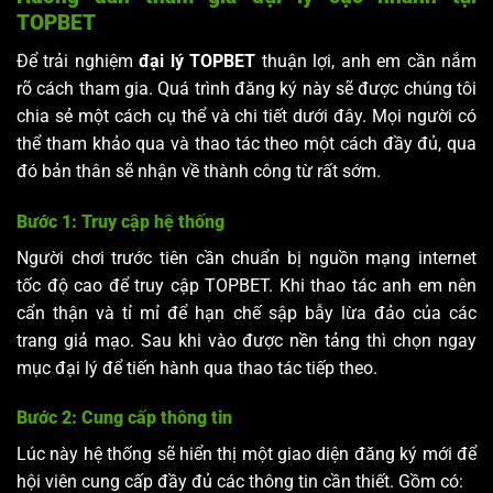
TOPBET
Để trải nghiệm
đại lý TOPBET
thuận lợi, anh em cần nắm
rõ cách tham gia. Quá trình đăng ký này sẽ được chúng tôi
chia sẻ một cách cụ thể và chi tiết dưới đây. Mọi người có
thể tham khảo qua và thao tác theo một cách đầy đủ, qua
đó bản thân sẽ nhận về thành công từ rất sớm.
Bước 1: Truy cập hệ thống
Người chơi trước tiên cần chuẩn bị nguồn mạng internet
tốc độ cao để truy cập TOPBET. Khi thao tác anh em nên
cẩn thận và tỉ mỉ để hạn chế sập bẫy lừa đảo của các
trang giả mạo. Sau khi vào được nền tảng thì chọn ngay
mục đại lý để tiến hành qua thao tác tiếp theo.
Bước 2: Cung cấp thông tin
Lúc này hệ thống sẽ hiển thị một giao diện đăng ký mới để
hội viên cung cấp đầy đủ các thông tin cần thiết. Gồm có: