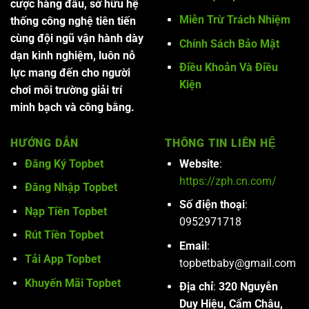
cược hàng đầu, sở hữu hệ
Miễn Trừ Trách Nhiệm
thống công nghệ tiên tiến
cùng đội ngũ vận hành dày
Chính Sách Bảo Mật
dạn kinh nghiệm, luôn nỗ
Điều Khoản Và Điều
lực mang đến cho người
Kiện
chơi môi trường giải trí
minh bạch và công bằng.
HƯỚNG DẪN
THÔNG TIN LIÊN HỆ
Đăng Ký Topbet
Website
:
https://zph.cn.com/
Đăng Nhập Topbet
Số điện thoại
:
Nạp Tiền Topbet
0952971718
Rút Tiền Topbet
Email
:
Tải App Topbet
topbetbaby@gmail.com
Khuyến Mãi Topbet
Địa chỉ
:
320 Nguyễn
Duy Hiệu, Cẩm Châu,