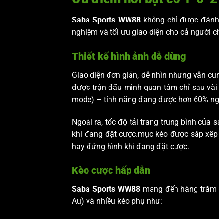
Saba Sports WW88
không chỉ được đánh g
nghiệm và tối ưu giao diện cho cả người c
Thiết kế hình ảnh dễ dùng
Giao diện đơn giản, dễ nhìn nhưng vẫn cu
được trận đấu mình quan tâm chỉ sau vài g
mode) – tính năng đang được hơn 60% ngư
Ngoài ra, tốc độ tải trang trung bình của 
khi đang đặt cược.mục kèo được sắp xếp h
hay đứng hình khi đang đặt cược.
Kèo cược hấp dẫn
Saba Sports WW88
mang đến hàng trăm lo
Âu) và nhiều kèo phụ như: