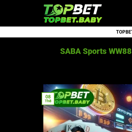
Bỏ
qua
nội
dung
TOPBE
SABA Sports WW88 
08
Th8