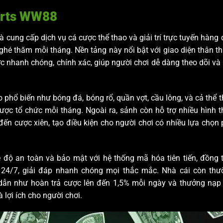
orts WW88
 cung cấp dịch vụ cá cược thể thao và giải trí trực tuyến hàng
ghé thăm mỗi tháng. Nền tảng này nổi bật với giao diện thân th
c nhanh chóng, chính xác, giúp người chơi dễ dàng theo dõi và
hổ biến như bóng đá, bóng rổ, quần vợt, cầu lông, và cả thể 
được tổ chức mỗi tháng. Ngoài ra, sảnh còn hỗ trợ nhiều hình 
đến cược xiên, tạo điều kiện cho người chơi có nhiều lựa chọn
độ an toàn và bảo mật với hệ thống mã hóa tiên tiến, đồng 
24/7, giải đáp nhanh chóng mọi thắc mắc. Nhà cái còn thư
p dẫn như hoàn trả cược lên đến 1,5% mỗi ngày và thưởng nạp
 lợi ích cho người chơi.