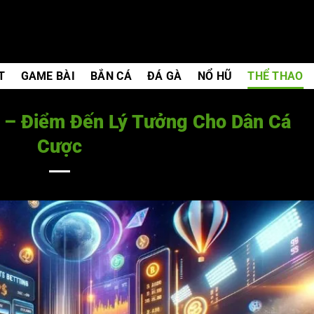
T
GAME BÀI
BẮN CÁ
ĐÁ GÀ
NỔ HŨ
THỂ THAO
– Điểm Đến Lý Tưởng Cho Dân Cá
Cược