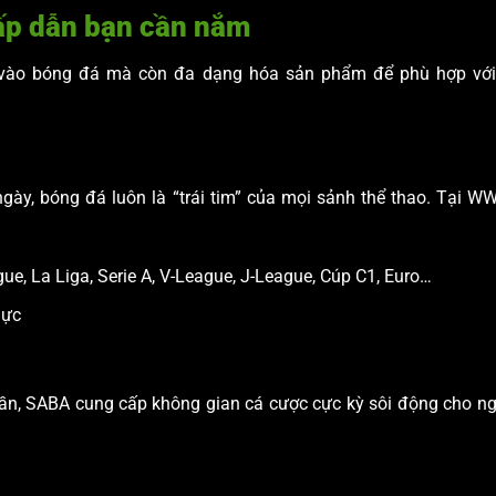
hấp dẫn bạn cần nắm
g vào bóng đá mà còn đa dạng hóa sản phẩm để phù hợp với
ày, bóng đá luôn là “trái tim” của mọi sảnh thể thao. Tại W
ue, La Liga, Serie A, V-League, J-League, Cúp C1, Euro…
hực
uần, SABA cung cấp không gian cá cược cực kỳ sôi động cho n