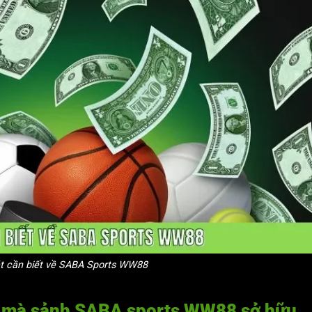
ét cần biết về SABA Sports WW88
2 mà sảnh SABA sports WW88 sở hữu