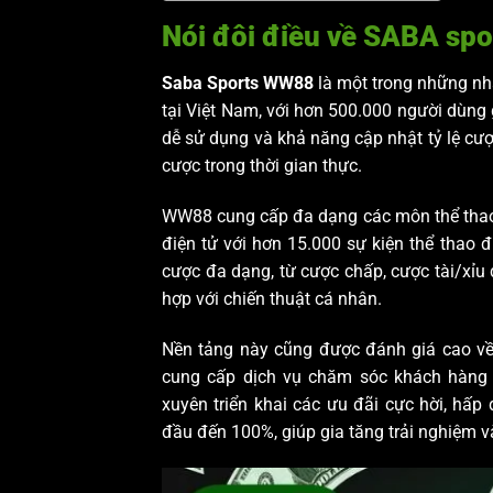
Nói đôi điều về SABA sp
Saba Sports WW88
là một trong những nhà
tại Việt Nam, với hơn 500.000 người dùng 
dễ sử dụng và khả năng cập nhật tỷ lệ cượ
cược trong thời gian thực.
WW88 cung cấp đa dạng các môn thể thao p
điện tử với hơn 15.000 sự kiện thể thao 
cược đa dạng, từ cược chấp, cược tài/xỉu 
hợp với chiến thuật cá nhân.
Nền tảng này cũng được đánh giá cao về 
cung cấp dịch vụ chăm sóc khách hàng 
xuyên triển khai các ưu đãi cực hời, hấ
đầu đến 100%, giúp gia tăng trải nghiệm và