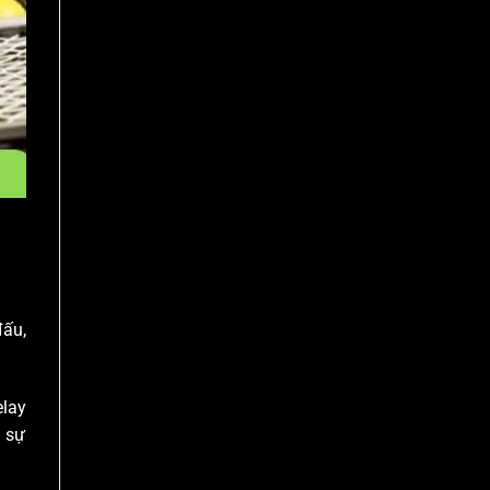
đấu,
elay
n sự