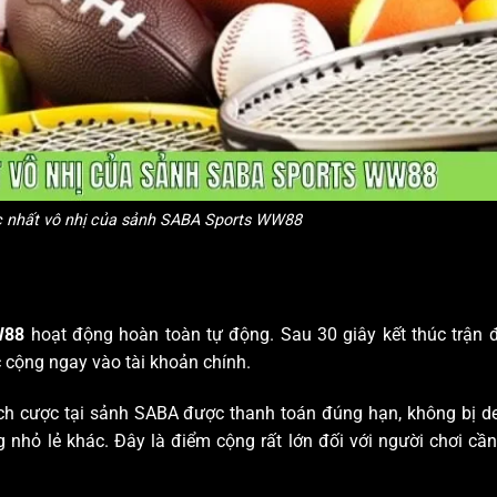
 nhất vô nhị của sảnh SABA Sports WW88
W88
hoạt động hoàn toàn tự động. Sau 30 giây kết thúc trận 
c cộng ngay vào tài khoản chính.
ch cược tại sảnh SABA được thanh toán đúng hạn, không bị d
 nhỏ lẻ khác. Đây là điểm cộng rất lớn đối với người chơi cầ