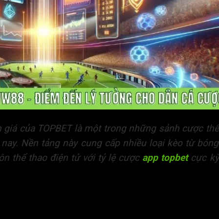
 giá của TOPBET là một trong những sảnh cược thể
n nay. Nền tảng này cung cấp nhiều loại kèo từ bóng
ôn thể thao điện tử với tỷ lệ cược
app topbet
cực kỳ