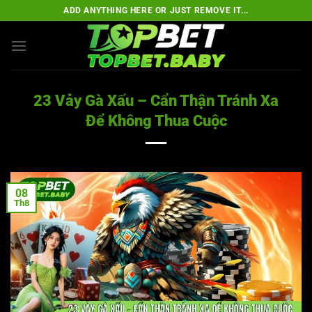
Bỏ
ADD ANYTHING HERE OR JUST REMOVE IT...
qua
nội
dung
23 Vảy Gà Xấu – Cẩn Thận Tránh Xa
Để Không Thua Cuộc
08
Th8