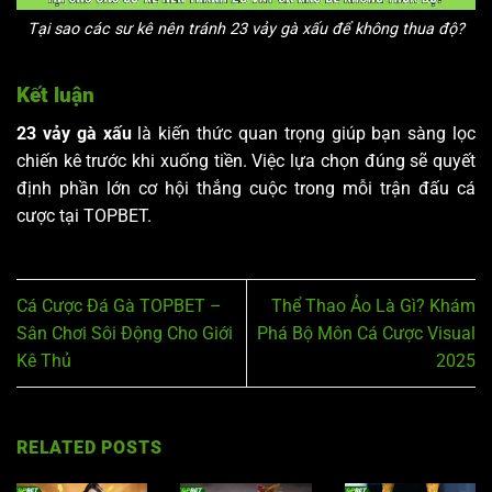
Tại sao các sư kê nên tránh 23 vảy gà xấu để không thua độ?
Kết luận
23 vảy gà xấu
là kiến thức quan trọng giúp bạn sàng lọc
chiến kê trước khi xuống tiền. Việc lựa chọn đúng sẽ quyết
định phần lớn cơ hội thắng cuộc trong mỗi trận đấu cá
cược tại TOPBET.
Cá Cược Đá Gà TOPBET –
Thể Thao Ảo Là Gì? Khám
Sân Chơi Sôi Động Cho Giới
Phá Bộ Môn Cá Cược Visual
Kê Thủ
2025
RELATED POSTS