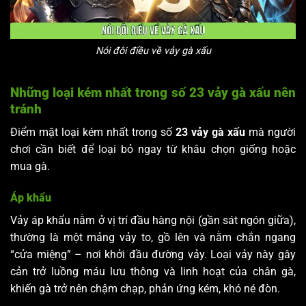
Nói đôi điều về vảy gà xấu
Những loại kém nhất trong số 23 vảy gà xấu nên
tránh
Điểm mặt loại kém nhất trong số
23 vảy gà xấu
mà người
chơi cần biết để loại bỏ ngay từ khâu chọn giống hoặc
mua gà.
Áp khẩu
Vảy áp khẩu nằm ở vị trí đầu hàng nội (gần sát ngón giữa),
thường là một mảng vảy to, gồ lên và nằm chắn ngang
“cửa miệng” – nơi khởi đầu đường vảy. Loại vảy này gây
cản trở luồng máu lưu thông và linh hoạt của chân gà,
khiến gà trở nên chậm chạp, phản ứng kém, khó né đòn.