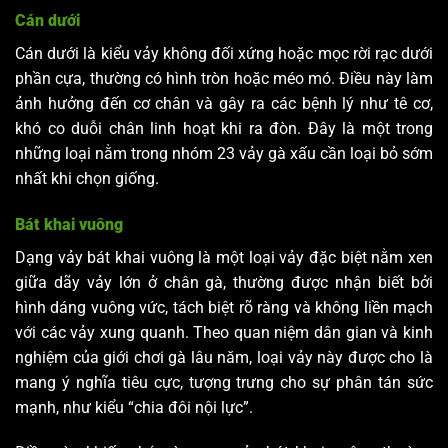
Cán dưới
Cán dưới là kiểu vảy không đối xứng hoặc mọc rời rạc dưới
phần cựa, thường có hình tròn hoặc méo mó. Điều này làm
ảnh hưởng đến cơ chân và gây ra các bệnh lý như tê cơ,
khó co duỗi chân linh hoạt khi ra đòn. Đây là một trong
những loại nằm trong nhóm 23 vảy gà xấu cần loại bỏ sớm
nhất khi chọn giống.
Bát khai vuông
Dạng vảy bát khai vuông là một loại vảy đặc biệt nằm xen
giữa dãy vảy lớn ở chân gà, thường được nhận biết bởi
hình dáng vuông vức, tách biệt rõ ràng và không liền mạch
với các vảy xung quanh. Theo quan niệm dân gian và kinh
nghiệm của giới chơi gà lâu năm, loại vảy này được cho là
mang ý nghĩa tiêu cực, tượng trưng cho sự phân tán sức
mạnh, như kiểu “chia đôi nội lực”.