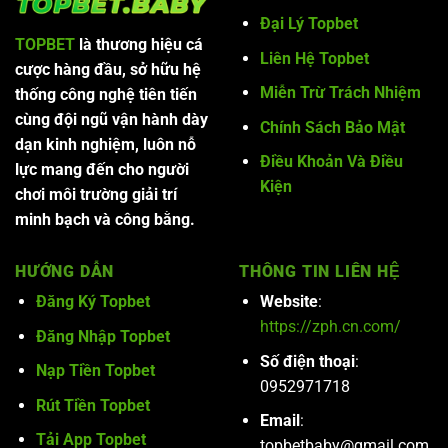
Cược
Đại Lý Topbet
Visual
2025
TOPBET
là thương hiệu cá
Liên Hệ Topbet
cược hàng đầu, sở hữu hệ
Miễn Trừ Trách Nhiệm
thống công nghệ tiên tiến
cùng đội ngũ vận hành dày
Chính Sách Bảo Mật
dạn kinh nghiệm, luôn nỗ
Điều Khoản Và Điều
lực mang đến cho người
Kiện
chơi môi trường giải trí
minh bạch và công bằng.
HƯỚNG DẪN
THÔNG TIN LIÊN HỆ
Đăng Ký Topbet
Website
:
https://zph.cn.com/
Đăng Nhập Topbet
Số điện thoại
:
Nạp Tiền Topbet
0952971718
Rút Tiền Topbet
Email
:
Tải App Topbet
topbetbaby@gmail.com