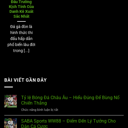
Đấu Trường
Kịch Tính Của
Danh Kê Xuất
Sắc Nhất
Đá gà đòn là
hình thức thi
đấu hấp dẫn
phổ biến lâu đời
trong [...]
BÀI VIẾT GẦN ĐÂY
Tỷ lệ Bóng Đá Châu Âu – Hiểu Đúng Để Bùng Nổ
08
Chiến Thắng
Th8
Chức năng bình luận bị tắt
ở
Tỷ
lệ
SABA Sports WW88 – Điểm Đến Lý Tưởng Cho
08
Bóng
Dân Cá Cược
Th8