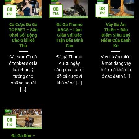
08
08
08
Th8
Th8
Th8
Cá Cược Đá Gà
Đá Gà Thomo
Vảy Gà Án
TOPBET – Sân
ABC8 – Làm
Thiên – Đặc
Chơi Sôi Động
Giàu Với Các
Điểm Siêu Quý
Cho Giới Kê
Trận Đấu Đỉnh
Hiếm Của Danh
Thủ
Cao
Kê
Cá cược đá gà
Đá gà Thomo
Vảy gà án thiên
ở topbet slot là
ABC8 ngày
là một dạng vảy
lựa chọn lý
càng thu hút tín
hiếm có khó tìm
tưởng cho
đồ cá cược vì
ở các danh [...]
những người
khả năng [...]
[...]
08
Th8
Đá Gà Đòn –