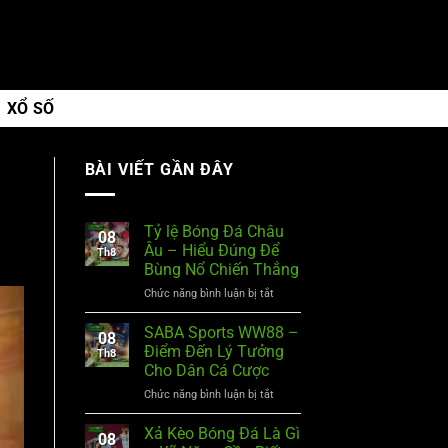
XỔ SỐ
BÀI VIẾT GẦN ĐÂY
Tỷ lệ Bóng Đá Châu
08
Âu – Hiểu Đúng Để
Th8
Bùng Nổ Chiến Thắng
Chức năng bình luận bị tắt
ở
Tỷ
lệ
SABA Sports WW88 –
08
Bóng
Điểm Đến Lý Tưởng
Th8
Đá
Cho Dân Cá Cược
Châu
Chức năng bình luận bị tắt
ở
Âu
SABA
–
Sports
Hiểu
Xả Kèo Bóng Đá Là Gì
08
WW88
Đúng