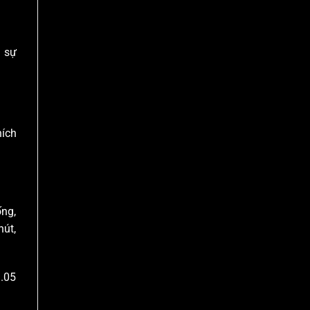
ó sự
hích
ống,
hút,
1.05