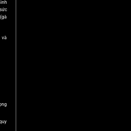
hình
 sức
 (gà
g và
rọng
 quy