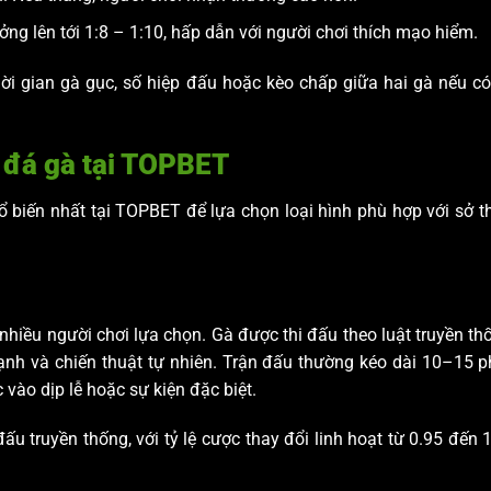
ưởng lên tới 1:8 – 1:10, hấp dẫn với người chơi thích mạo hiểm.
ời gian gà gục, số hiệp đấu hoặc kèo chấp giữa hai gà nếu c
 đá gà tại TOPBET
 biến nhất tại TOPBET để lựa chọn loại hình phù hợp với sở t
nhiều người chơi lựa chọn. Gà được thi đấu theo luật truyền th
nh và chiến thuật tự nhiên. Trận đấu thường kéo dài 10–15 p
vào dịp lễ hoặc sự kiện đặc biệt.
 truyền thống, với tỷ lệ cược thay đổi linh hoạt từ 0.95 đến 