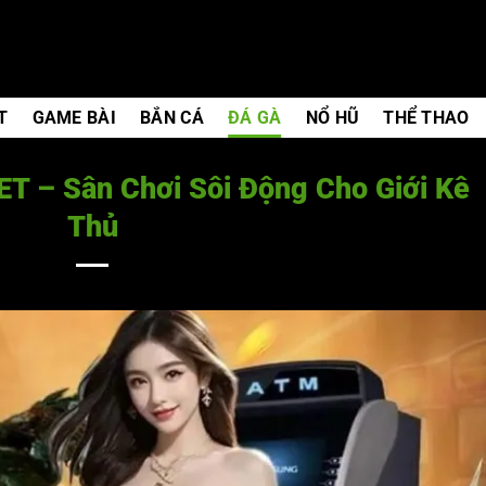
T
GAME BÀI
BẮN CÁ
ĐÁ GÀ
NỔ HŨ
THỂ THAO
T – Sân Chơi Sôi Động Cho Giới Kê
Thủ