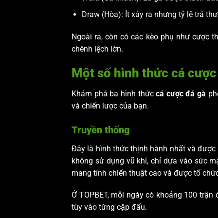
Draw (Hòa): Ít xảy ra nhưng tỷ lệ trả th
Ngoài ra, còn có các kèo phụ như cược th
chênh lệch lớn.
Một số hình thức cá cược
Khám phá ba hình thức
cá cược đá gà
phổ
và chiến lược của bạn.
Truyền thống
Đây là hình thức thịnh hành nhất và được 
không sử dụng vũ khí, chỉ dựa vào sức mạ
mang tính chiến thuật cao và được tổ chức 
Ở TOPBET, mỗi ngày có khoảng 100 trận đấu
tùy vào từng cặp đấu.