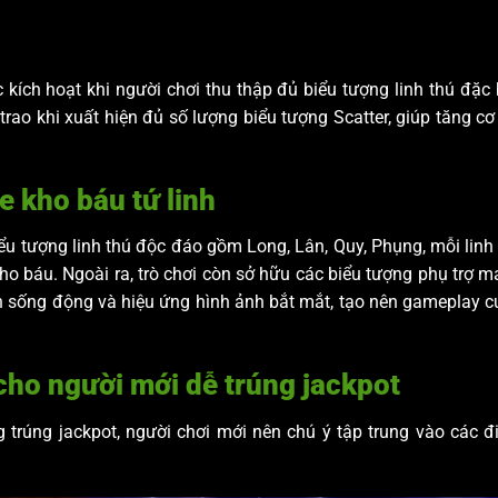
kích hoạt khi người chơi thu thập đủ biểu tượng linh thú đặc 
rao khi xuất hiện đủ số lượng biểu tượng Scatter, giúp tăng cơ
e kho báu tứ linh
ểu tượng linh thú độc đáo gồm Long, Lân, Quy, Phụng, mỗi linh
ho báu. Ngoài ra, trò chơi còn sở hữu các biểu tượng phụ trợ 
h sống động và hiệu ứng hình ảnh bắt mắt, tạo nên gameplay 
cho người mới dễ trúng jackpot
 trúng jackpot, người chơi mới nên chú ý tập trung vào các 