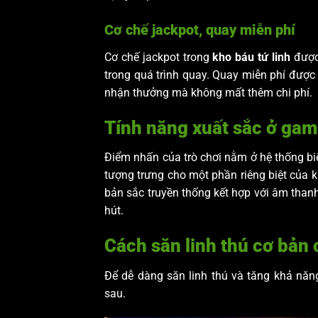
Cơ chế jackpot, quay miễn phí
Cơ chế jackpot trong
kho báu tứ linh
được 
trong quá trình quay. Quay miễn phí được t
nhận thưởng mà không mất thêm chi phí.
Tính năng xuất sắc ở gam
Điểm nhấn của trò chơi nằm ở hệ thống bi
tượng trưng cho một phần riêng biệt của k
bản sắc truyền thống kết hợp với âm than
hút.
Cách săn linh thú cơ bản 
Để dễ dàng săn linh thú và tăng khả năng
sau.