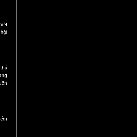
biệt
 hội
 thú
mang
cuốn
điểm