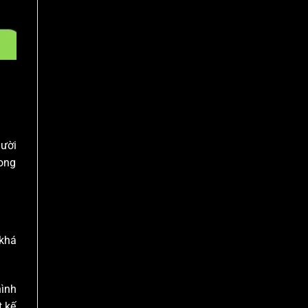
gười
rong
 khá
hình
t kế