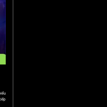
biểu
tiếp