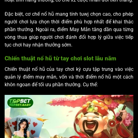
Đặc biệt, cơ chế nổ hũ mang tính tuwj chọn cao, cho phép
người chơi lựa chọn thời điểm phù hợp nhất để khai thác
phần thưởng. Ngoài ra, điểm May Mắn tăng dần qua từng
vòng thua giúp người chơi đánh đổi hợp lý giữa việc tiếp
tục chơi hay nhận thưởng sớm.
Chiến thuật nổ hũ từ tay chơi slot lâu năm
Chiến thuật nổ hũ của tay chơi kỳ cựu tập trung vào việc
quản lý điểm may mắn, vốn và thời điểm nổ hũ một cách
khôn ngoan để tối ưu phần thưởng. Cụ thể: