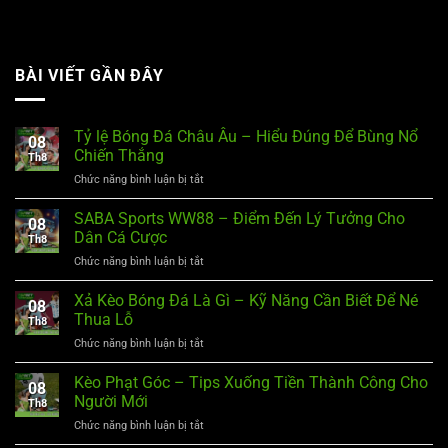
BÀI VIẾT GẦN ĐÂY
Tỷ lệ Bóng Đá Châu Âu – Hiểu Đúng Để Bùng Nổ
08
Chiến Thắng
Th8
Chức năng bình luận bị tắt
ở
Tỷ
lệ
SABA Sports WW88 – Điểm Đến Lý Tưởng Cho
08
Bóng
Dân Cá Cược
Th8
Đá
Chức năng bình luận bị tắt
ở
Châu
SABA
Âu
Sports
Xả Kèo Bóng Đá Là Gì – Kỹ Năng Cần Biết Để Né
–
08
WW88
Hiểu
Thua Lỗ
Th8
–
Đúng
Chức năng bình luận bị tắt
ở
Điểm
Để
Xả
Đến
Bùng
Kèo
Kèo Phạt Góc – Tips Xuống Tiền Thành Công Cho
Lý
Nổ
08
Bóng
Tưởng
Người Mới
Chiến
Th8
Đá
Cho
Thắng
Chức năng bình luận bị tắt
ở
Là
Dân
Kèo
Gì