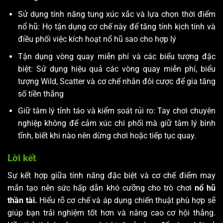
Sử dụng tính năng tung xúc xắc và lựa chọn thời điểm
nổ hũ: Họ tận dụng cơ chế này để tăng tính kịch tính và
điều phối việc kích hoạt nổ hũ sao cho hợp lý
Tận dụng vòng quay miễn phí và các biểu tượng đặc
biệt: Sử dụng hiệu quả các vòng quay miễn phí, biểu
tượng Wild, Scatter và cơ chế nhân đôi cược để gia tăng
số tiền thắng
Giữ tâm lý tỉnh táo và kiểm soát rủi ro: Tay chơi chuyên
nghiệp không để cảm xúc chi phối mà giữ tâm lý bình
tĩnh, biết khi nào nên dừng chơi hoặc tiếp tục quay.
Lời kết
Sự kết hợp giữa tính năng đặc biệt và cơ chế điểm may
mắn tạo nên sức hấp dẫn khó cưỡng cho trò chơi
nổ hũ
thần tài.
Hiểu rõ cơ chế và áp dụng chiến thuật phù hợp sẽ
giúp bạn trải nghiệm tốt hơn và nâng cao cơ hội thắng.